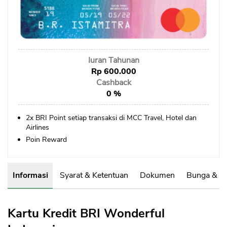
Sekuritas Saham
Bank Digital
Crypto
Iuran Tahunan
Assets Crypto
Rp 600.000
Exchange
Cashback
0 %
Asuransi
2x BRI Point setiap transaksi di MCC Travel, Hotel dan
Asuransi Jiwa
Airlines
Poin Reward
Asuransi Kesehatan
Asuransi Syariah
Informasi
Syarat & Ketentuan
Dokumen
Bunga & B
Kartu Kredit BRI Wonderful