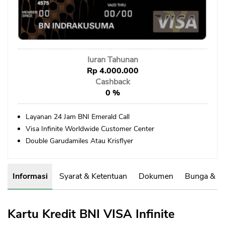
Sekuritas Saham
Bank Digital
Crypto
Iuran Tahunan
Assets Crypto
Rp 4.000.000
Exchange
Cashback
0 %
Asuransi
Layanan 24 Jam BNI Emerald Call
Asuransi Jiwa
Visa Infinite Worldwide Customer Center
Asuransi Kesehatan
Double Garudamiles Atau Krisflyer
Asuransi Syariah
Informasi
Syarat & Ketentuan
Dokumen
Bunga & B
Kartu Kredit BNI VISA Infinite