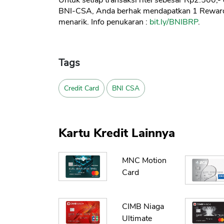
Untuk setiap transaksi ritel sebesar Rp2.500,
BNI-CSA, Anda berhak mendapatkan 1 Rewards
menarik. Info penukaran :
bit.ly/BNIBRP
.
Tags
Credit Card
BNI CSA
Kartu Kredit Lainnya
MNC Motion
Card
CIMB Niaga
Ultimate