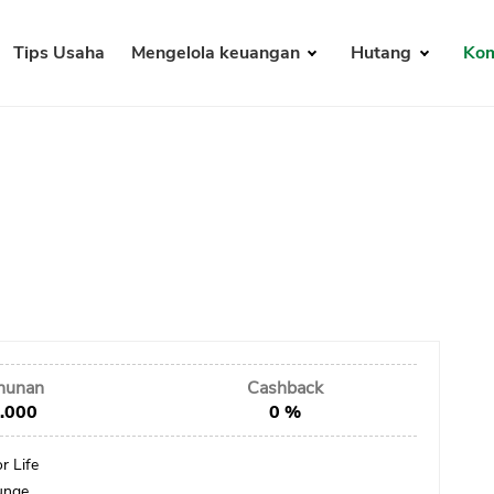
Tips Usaha
Mengelola keuangan
Hutang
Kom
ahunan
Cashback
.000
0 %
r Life
unge