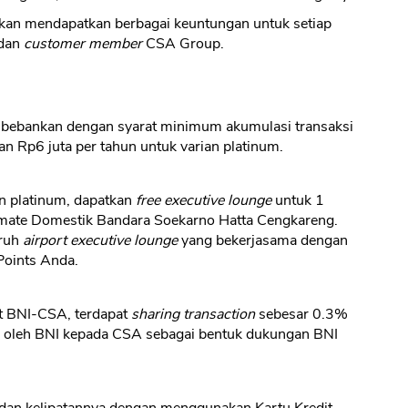
kan mendapatkan berbagai keuntungan untuk setiap
 dan
customer member
CSA Group.
ibebankan dengan syarat minimum akumulasi transaksi
an Rp6 juta per tahun untuk varian platinum.
CANCEL
OK
n platinum, dapatkan
free executive lounge
untuk 1
timate Domestik Bandara Soekarno Hatta Cengkareng.
uruh
airport executive lounge
yang bekerjasama dengan
oints Anda.
t BNI-CSA, terdapat
sharing transaction
sebesar 0.3%
kan oleh BNI kepada CSA sebagai bentuk dukungan BNI