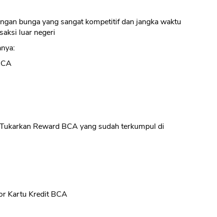
engan bunga yang sangat kompetitif dan jangka waktu
saksi luar negeri
anya:
 BCA
 Tukarkan Reward BCA yang sudah terkumpul di
r Kartu Kredit BCA
CANCEL
OK