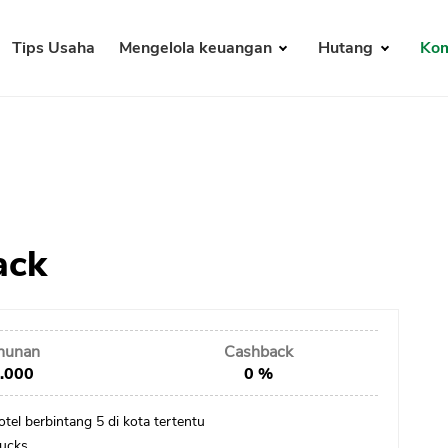
Tips Usaha
Mengelola keuangan
Hutang
Kom
ack
ahunan
Cashback
.000
0 %
tel berbintang 5 di kota tertentu
ucks