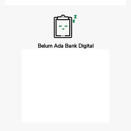
Broker Forex
Sekuritas Saham
Bank Digital
Crypto
Assets Crypto
Belum Ada Bank Digital
Exchange
Asuransi
Asuransi Jiwa
Asuransi Kesehatan
CANCEL
OK
Asuransi Syariah