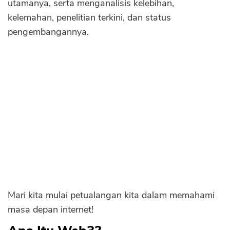
1. Meningkatkan Kepemilikan Pengguna
utamanya, serta menganalisis kelebihan,
Sekuritas Saham
kelemahan, penelitian terkini, dan status
2. Meningkatkan Transparansi
Bank Digital
pengembangannya.
3. Mendorong Inovasi
Crypto
Kelebihan Web3:
Assets Crypto
Kelemahan Web3:
Exchange
Penelitian Web3 dan Perkembangan Saat
Ini
Asuransi
Developer Web3
Asuransi Jiwa
Kesimpulan
Asuransi Kesehatan
Pertanyaan Umum (FAQ)
Asuransi Syariah
Mari kita mulai petualangan kita dalam memahami
masa depan internet!