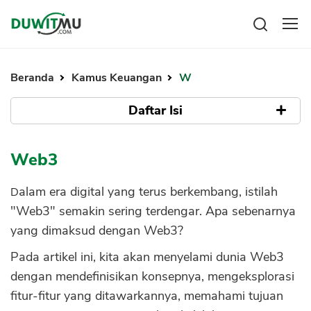
Tabungan
Reksadana
Beranda
Kamus Keuangan
W
Emas
Pengeluaran
Saham
Daftar Isi
Asuransi
Kartu Kredit
Bitcoin
Rencana Keuangan
Apa Itu Web3?
KPR
Investasi
Web3
Pinjaman
Mengelola keuangan
KTA
Fitur-Fitur Web3
Kartu Kredit
Dalam era digital yang terus berkembang, istilah
Pinjaman Online
1. Desentralisasi
KTA
"Web3" semakin sering terdengar. Apa sebenarnya
Hutang
2. Keamanan dan Privasi
yang dimaksud dengan Web3?
KPR
3. Smart Contracts
Kredit Usaha
Pada artikel ini, kita akan menyelami dunia Web3
4. Tokenisasi
Pinjaman Online
dengan mendefinisikan konsepnya, mengeksplorasi
Tujuan Web3
fitur-fitur yang ditawarkannya, memahami tujuan
Broker Forex