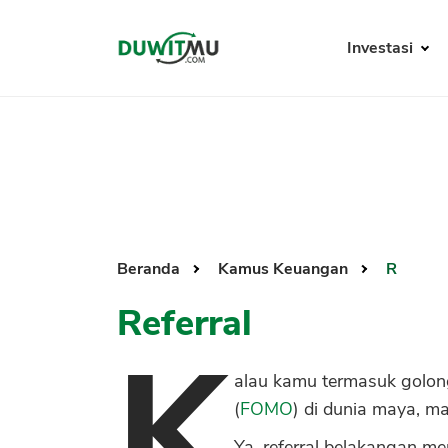
Investasi
Beranda
Kamus Keuangan
R
Referral
K
alau kamu termasuk golon
(
FOMO
) di dunia maya, ma
Ya, referral belakangan m