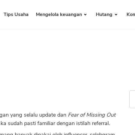
Tips Usaha
Mengelola keuangan
Hutang
Kom
gan yang selalu update dan
Fear of Missing Out
ka sudah pasti familiar dengan istilah referral.
emang banyak dipakai oleh influencer, selebgram