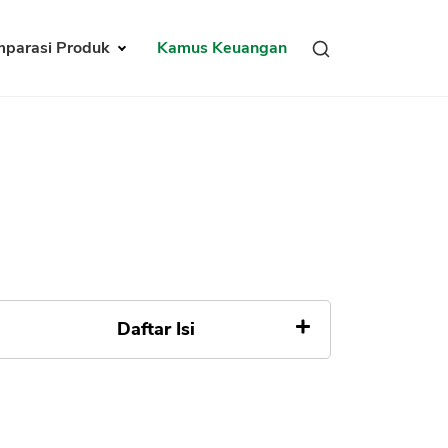
parasi Produk
Kamus Keuangan
Daftar Isi
Apa itu Referral
Cara Kerja Sistem Referral