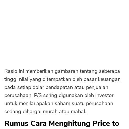
Sekuritas Saham
Bank Digital
Crypto
Assets Crypto
Exchange
Asuransi
Rasio ini memberikan gambaran tentang seberapa
Asuransi Jiwa
tinggi nilai yang ditempatkan oleh pasar keuangan
Asuransi Kesehatan
pada setiap dolar pendapatan atau penjualan
Asuransi Syariah
perusahaan. P/S sering digunakan oleh investor
untuk menilai apakah saham suatu perusahaan
sedang dihargai murah atau mahal.
Rumus Cara Menghitung Price to