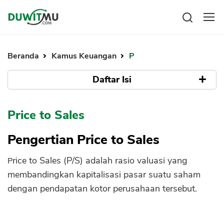
Tabungan
Reksadana
Beranda
Kamus Keuangan
P
Emas
Pengeluaran
Saham
Daftar Isi
Asuransi
Kartu Kredit
Bitcoin
Rencana Keuangan
Pengertian Price to Sales
KPR
Investasi
Price to Sales
Pinjaman
Mengelola keuangan
KTA
Rumus Cara Menghitung Price to Sales
Kartu Kredit
Pengertian Price to Sales
Pinjaman Online
Contoh Perhitungan Price to Sales
KTA
Hutang
Price to Sales (P/S) adalah rasio valuasi yang
Kenapa Penting Price to Sales dalam
KPR
membandingkan kapitalisasi pasar suatu saham
Analisis Saham
Kredit Usaha
dengan pendapatan kotor perusahaan tersebut.
Kekuatan dan Kelemahan Price to Sales
Pinjaman Online
Kesimpulan
Broker Forex