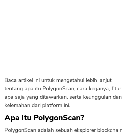
Sekuritas Saham
Fitur PolygonScan
Bank Digital
Pencarian Transaksi
Crypto
Pencarian Blok
Assets Crypto
Grafik Harga
Exchange
Token Terpopuler
Token yang Baru Ditambahkan
Asuransi
Analisis Jaringan
Asuransi Jiwa
Analisis Kontrak Pintar
Baca artikel ini untuk mengetahui lebih lanjut
Asuransi Kesehatan
tentang apa itu PolygonScan, cara kerjanya, fitur
Keunggulan PolygonScan
Asuransi Syariah
apa saja yang ditawarkan, serta keunggulan dan
Informasi yang Akurat
kelemahan dari platform ini.
Mempermudah Audit Kontrak Cerdas
Apa Itu PolygonScan?
Meningkatkan Transparansi
Kekurangan PolygonScan
PolygonScan adalah sebuah eksplorer blockchain