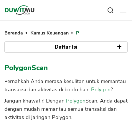
Tabungan
Reksadana
Beranda
Kamus Keuangan
P
Emas
Pengeluaran
Saham
Daftar Isi
Asuransi
Kartu Kredit
Bitcoin
Rencana Keuangan
Apa Itu PolygonScan?
KPR
Investasi
PolygonScan
Pinjaman
Mengelola keuangan
KTA
Apa Fungsi PolygonScan?
Kartu Kredit
Pernahkah Anda merasa kesulitan untuk memantau
Pinjaman Online
1. Menjelajahi Blockchain Polygon
KTA
transaksi dan aktivitas di blockchain
Polygon
?
Hutang
2. Menemukan Informasi Token
KPR
Jangan khawatir! Dengan
Polygon
Scan, Anda dapat
3. Mengeksplorasi Smart Contract
Kredit Usaha
dengan mudah memantau semua transaksi dan
4. Menyediakan Network Statistic
Pinjaman Online
aktivitas di jaringan Polygon.
5. Analisa On-Chain Data Blockchain
Broker Forex
Cara Kerja PolygonScan