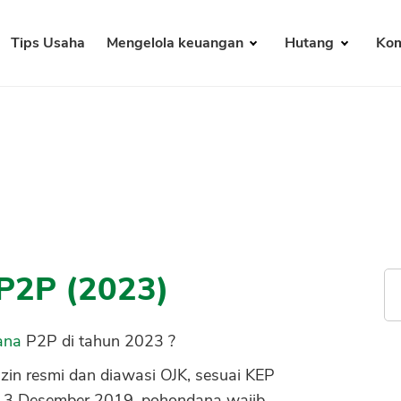
Tips Usaha
Mengelola keuangan
Hutang
Kom
P2P (2023)
ana
P2P di tahun 2023 ?
zin resmi dan diawasi OJK, sesuai KEP
13 Desember 2019, pohondana wajib