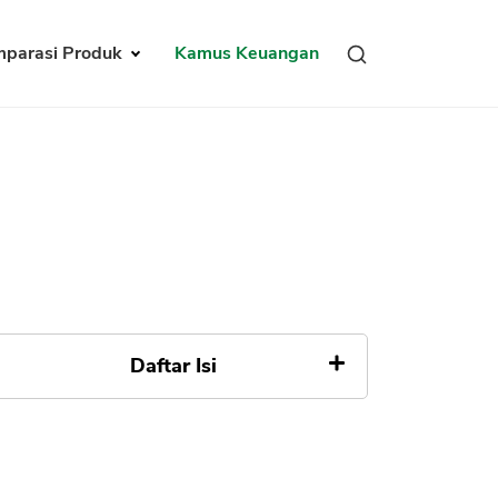
parasi Produk
Kamus Keuangan
Daftar Isi
Berapa TKB90 pohondana
Kenapa TKB90 pohondana