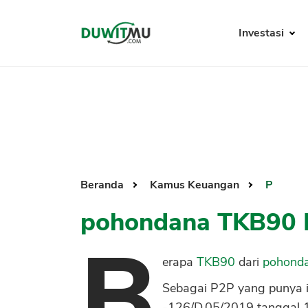
Investasi
Beranda
Kamus Keuangan
P
pohondana TKB90 
B
erapa
TKB90
dari
pohond
Sebagai P2P yang punya i
-126/D.05/2019 tanggal 