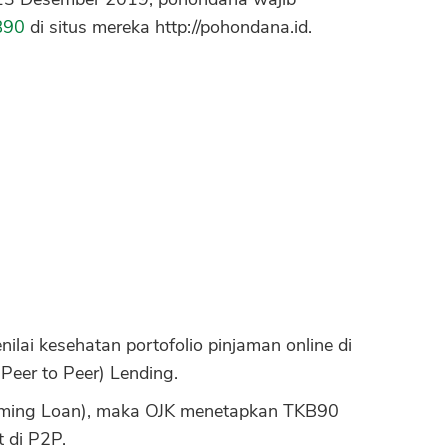
B90
di situs mereka http://pohondana.id.
ilai kesehatan portofolio pinjaman online di
eer to Peer) Lending.
rming Loan), maka OJK menetapkan TKB90
t di P2P.