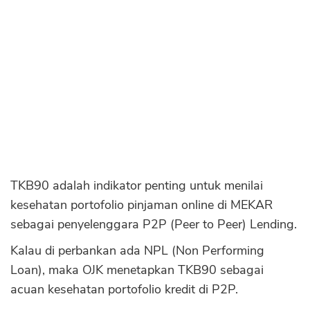
Sekuritas Saham
Bank Digital
Crypto
Assets Crypto
Exchange
Asuransi
Asuransi Jiwa
TKB90 adalah indikator penting untuk menilai
Asuransi Kesehatan
kesehatan portofolio pinjaman online di MEKAR
Asuransi Syariah
sebagai penyelenggara P2P (Peer to Peer) Lending.
Kalau di perbankan ada NPL (Non Performing
Loan), maka OJK menetapkan TKB90 sebagai
acuan kesehatan portofolio kredit di P2P.