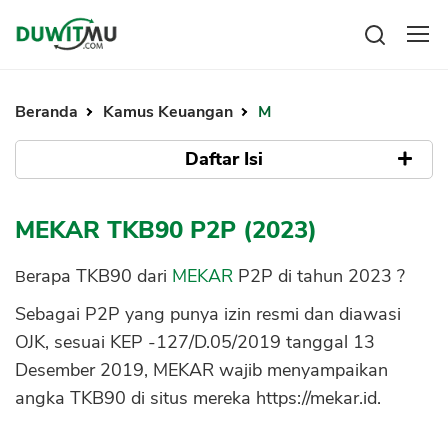
Tabungan
Reksadana
Beranda
Kamus Keuangan
M
Emas
Pengeluaran
Saham
Daftar Isi
Asuransi
Kartu Kredit
Bitcoin
Rencana Keuangan
Berapa TKB90 MEKAR
KPR
Investasi
MEKAR TKB90 P2P (2023)
Pinjaman
Mengelola keuangan
KTA
Kenapa TKB90 MEKAR Penting Dipantau
Kartu Kredit
Berapa TKB90 dari
MEKAR
P2P di tahun 2023 ?
Pinjaman Online
Sumber Data TKB90 MEKAR
KTA
Sebagai P2P yang punya izin resmi dan diawasi
Hutang
KPR
OJK, sesuai KEP -127/D.05/2019 tanggal 13
Kredit Usaha
Desember 2019, MEKAR wajib menyampaikan
Pinjaman Online
angka TKB90 di situs mereka https://mekar.id.
Broker Forex