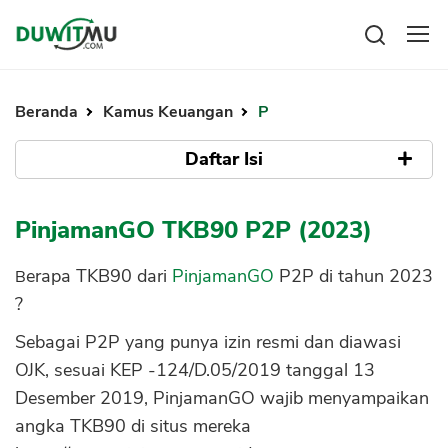
Tabungan
Reksadana
Beranda
Kamus Keuangan
P
Emas
Pengeluaran
Saham
Daftar Isi
Asuransi
Kartu Kredit
Bitcoin
Rencana Keuangan
Berapa TKB90 PinjamanGO
KPR
Investasi
PinjamanGO TKB90 P2P (2023)
Pinjaman
Mengelola keuangan
KTA
Kenapa TKB90 PinjamanGO Penting
Kartu Kredit
Berapa TKB90 dari
PinjamanGO
P2P di tahun 2023
Dipantau
Pinjaman Online
KTA
?
Hutang
Sumber Data TKB90 PinjamanGO
KPR
Sebagai P2P yang punya izin resmi dan diawasi
Kredit Usaha
OJK, sesuai KEP -124/D.05/2019 tanggal 13
Pinjaman Online
Desember 2019, PinjamanGO wajib menyampaikan
angka TKB90 di situs mereka
Broker Forex