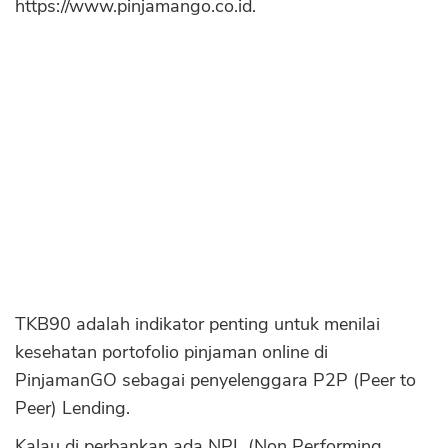
https://www.pinjamango.co.id.
Sekuritas Saham
Bank Digital
Crypto
Assets Crypto
Exchange
Asuransi
Asuransi Jiwa
Asuransi Kesehatan
Asuransi Syariah
TKB90 adalah indikator penting untuk menilai
kesehatan portofolio pinjaman online di
PinjamanGO sebagai penyelenggara P2P (Peer to
Peer) Lending.
Kalau di perbankan ada NPL (Non Performing