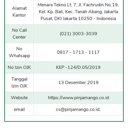
Menara Tekno Lt. 7, Jl. Fachrudin No.19,
Sekuritas Saham
Alamat
Kel. Kp. Bali, Kec. Tanah Abang, Jakarta
Kantor
Bank Digital
Pusat, DKI Jakarta 10250 - Indonesia
Crypto
No Call
(021) 3003-3039
Center
Assets Crypto
Exchange
No
0817 - 1713 - 1117
Whatsapp
Asuransi
No Izin OJK
KEP -124/D.05/2019
Asuransi Jiwa
Tanggal
Asuransi Kesehatan
13 Desember 2019
Izin OJK
Asuransi Syariah
Website
https://www.pinjamango.co.id
email
cs@pinjamango.co.id
.