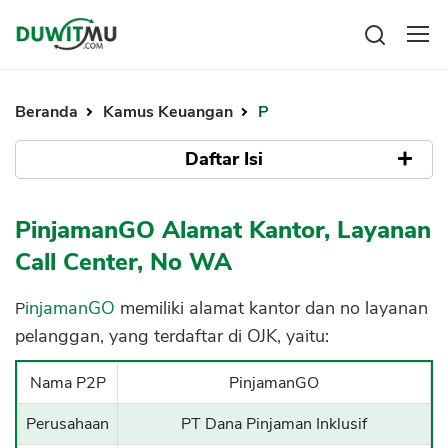
Tabungan
Reksadana
Beranda
Kamus Keuangan
P
Emas
Pengeluaran
Saham
Daftar Isi
Asuransi
Kartu Kredit
Bitcoin
Rencana Keuangan
Apa itu PinjamanGO
KPR
Investasi
PinjamanGO Alamat Kantor, Layanan
Pinjaman
Mengelola keuangan
KTA
Call Center, No WA
Kartu Kredit
Pinjaman Online
KTA
PinjamanGO
memiliki alamat kantor dan no layanan
Hutang
KPR
pelanggan, yang terdaftar di OJK, yaitu:
Kredit Usaha
Nama P2P
PinjamanGO
Pinjaman Online
Perusahaan
PT Dana Pinjaman Inklusif
Broker Forex