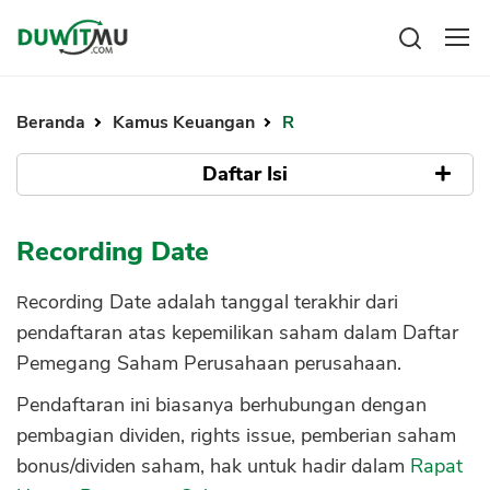
Tabungan
Reksadana
Beranda
Kamus Keuangan
R
Emas
Pengeluaran
Saham
Daftar Isi
Asuransi
Kartu Kredit
Bitcoin
Rencana Keuangan
Tidak ada Daftar Isi
KPR
Investasi
Recording Date
Pinjaman
Mengelola keuangan
KTA
Kartu Kredit
Recording Date adalah tanggal terakhir dari
Pinjaman Online
KTA
pendaftaran atas kepemilikan saham dalam Daftar
Hutang
Pemegang Saham Perusahaan perusahaan.
KPR
Kredit Usaha
Pendaftaran ini biasanya berhubungan dengan
Pinjaman Online
pembagian dividen, rights issue, pemberian saham
bonus/dividen saham, hak untuk hadir dalam
Rapat
Broker Forex