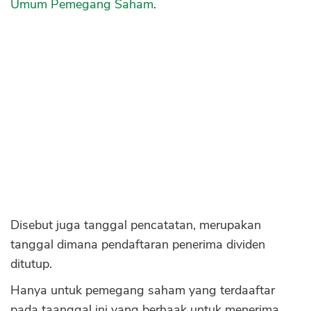
Umum Pemegang Saham
.
Sekuritas Saham
Bank Digital
Crypto
Assets Crypto
Exchange
Asuransi
Asuransi Jiwa
Asuransi Kesehatan
Asuransi Syariah
Disebut juga tanggal pencatatan, merupakan
tanggal dimana pendaftaran penerima dividen
ditutup.
Hanya untuk pemegang saham yang terdaaftar
pada taanggal ini yang berhaak untuk menerima