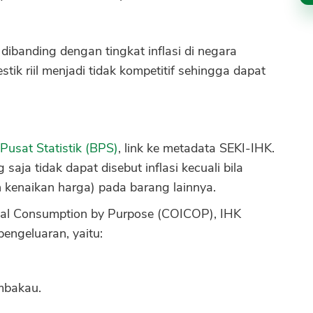
i dibanding dengan tingkat inflasi di negara
ik riil menjadi tidak kompetitif sehingga dapat
Pusat Statistik (BPS)
, link ke metadata SEKI-IHK.
CANCEL
OK
saja tidak dapat disebut inflasi kecuali bila
 kenaikan harga) pada barang lainnya.
idual Consumption by Purpose (COICOP), IHK
engeluaran, yaitu:
mbakau.