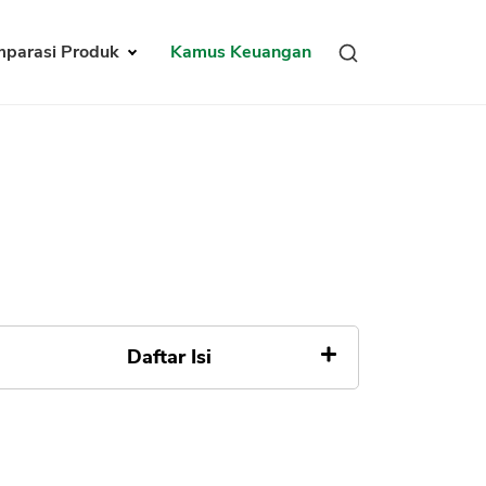
parasi Produk
Kamus Keuangan
Daftar Isi
Efek Buruk Inflasi Tinggi
a. Pendapatan Riil Turun