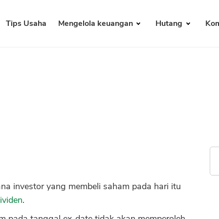
Tips Usaha
Mengelola keuangan
Hutang
Kom
ana investor yang membeli saham pada hari itu
ividen
.
m pada tanggal ex-date tidak akan memperoleh