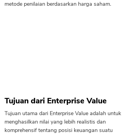
Enterprise Value Sebagai Metode Penilaian
metode penilaian berdasarkan harga saham.
Sekuritas Saham
Kelebihan Enterprise Value
Bank Digital
Kekurangan Enterprise Value
Crypto
Penelitian soal Enterprise Value
Assets Crypto
Kesimpulan
Exchange
FAQ
Asuransi
Asuransi Jiwa
Asuransi Kesehatan
Asuransi Syariah
Tujuan dari Enterprise Value
Tujuan utama dari Enterprise Value adalah untuk
menghasilkan nilai yang lebih realistis dan
komprehensif tentang posisi keuangan suatu