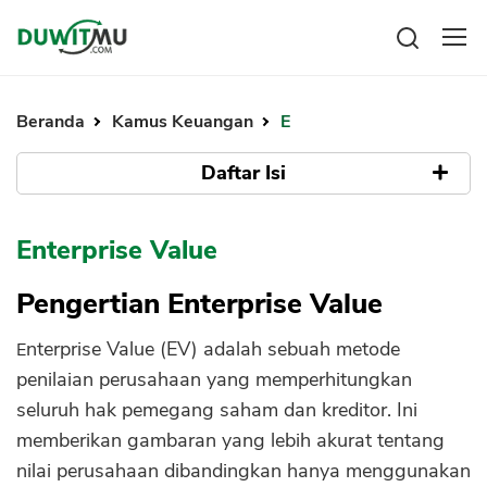
Tabungan
Reksadana
Beranda
Kamus Keuangan
E
Emas
Pengeluaran
Saham
Daftar Isi
Asuransi
Kartu Kredit
Bitcoin
Rencana Keuangan
Pengertian Enterprise Value
KPR
Investasi
Enterprise Value
Pinjaman
Mengelola keuangan
KTA
Tujuan dari Enterprise Value
Kartu Kredit
Pengertian Enterprise Value
Pinjaman Online
Komponen dari Enterprise Value
KTA
Hutang
Enterprise Value (EV) adalah sebuah metode
Ekuitas Pasar
KPR
penilaian perusahaan yang memperhitungkan
Utang Bersih
Kredit Usaha
seluruh hak pemegang saham dan kreditor. Ini
Minoritas Saham
Pinjaman Online
memberikan gambaran yang lebih akurat tentang
Rumus Enterprise Value (EV)
nilai perusahaan dibandingkan hanya menggunakan
Broker Forex