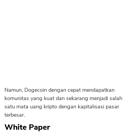
FAQs
Sekuritas Saham
Bank Digital
Crypto
Assets Crypto
Exchange
Asuransi
Asuransi Jiwa
Asuransi Kesehatan
Namun, Dogecoin dengan cepat mendapatkan
Asuransi Syariah
komunitas yang kuat dan sekarang menjadi salah
satu mata uang kripto dengan kapitalisasi pasar
terbesar.
White Paper