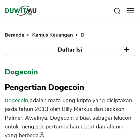
Tabungan
Reksadana
Beranda
Kamus Keuangan
D
Emas
Pengeluaran
Saham
Daftar Isi
Asuransi
Kartu Kredit
Bitcoin
Rencana Keuangan
Pengertian Dogecoin
KPR
Investasi
Dogecoin
Pinjaman
Mengelola keuangan
KTA
White Paper
Kartu Kredit
Pengertian Dogecoin
Pinjaman Online
Tokenomics
KTA
Hutang
Dogecoin
adalah mata uang kripto yang diciptakan
Cara Beli dan Jual Dogecoin
KPR
pada tahun 2013 oleh Billy Markus dan Jackson
Kelebihan Dogecoin
Kredit Usaha
Palmer. Awalnya, Dogecoin dibuat sebagai lelucon
Pinjaman Online
Kekurangan Dogecoin
untuk mengejek pertumbuhan cepat dari altcoin
yang berbeda.Â
Trend Harga Dogecoin dan Prospeknya
Broker Forex