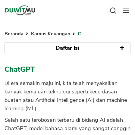
Tabungan
Reksadana
Beranda
Kamus Keuangan
C
Emas
Pengeluaran
Saham
Daftar Isi
Asuransi
Kartu Kredit
Bitcoin
Rencana Keuangan
Apa Itu ChatGPT?
KPR
Investasi
ChatGPT
Pinjaman
Mengelola keuangan
KTA
Apa Itu OpenAI?
Kartu Kredit
Di era semakin maju ini, kita telah menyaksikan
Pinjaman Online
Cara Kerja ChatGPT
KTA
banyak kemajuan teknologi seperti kecerdasan
Hutang
Cara Menggunakan ChatGPT
buatan atau Artificial Intelligence (AI) dan machine
KPR
learning (ML).
a. Melalui situs web OpenAI
Kredit Usaha
b. Melalui aplikasi pihak ketiga
Pinjaman Online
Salah satu terobosan terbaru di bidang AI adalah
c. Menggunakan API
ChatGPT, model bahasa alami yang sangat canggih
Broker Forex