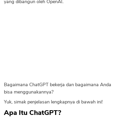
yang dibangun oleh OpenAI.
Sekuritas Saham
Bank Digital
Crypto
Assets Crypto
Exchange
Asuransi
Asuransi Jiwa
Asuransi Kesehatan
Asuransi Syariah
Bagaimana ChatGPT bekerja dan bagaimana Anda
bisa menggunakannya?
Yuk, simak penjelasan lengkapnya di bawah ini!
Apa Itu ChatGPT?