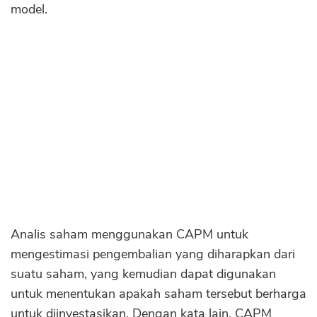
model.
Perbedaan CAPM dan APT
Sekuritas Saham
Kelebihan CAPM
Bank Digital
Kekurangan CAPM
Crypto
Assets Crypto
Exchange
Asuransi
Asuransi Jiwa
Asuransi Kesehatan
Asuransi Syariah
Analis saham menggunakan CAPM untuk
mengestimasi pengembalian yang diharapkan dari
suatu saham, yang kemudian dapat digunakan
untuk menentukan apakah saham tersebut berharga
untuk diinvestasikan. Dengan kata lain, CAPM