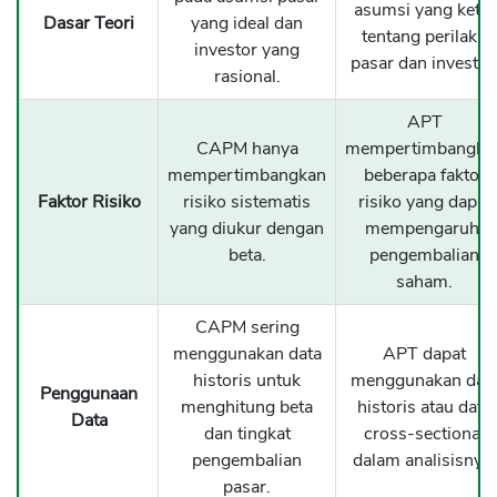
asumsi yang ketat
Dasar Teori
yang ideal dan
tentang perilaku
investor yang
pasar dan investor
rasional.
APT
CAPM hanya
mempertimbangka
mempertimbangkan
beberapa faktor
Faktor Risiko
risiko sistematis
risiko yang dapat
yang diukur dengan
mempengaruhi
beta.
pengembalian
saham.
CAPM sering
menggunakan data
APT dapat
historis untuk
menggunakan dat
Penggunaan
menghitung beta
historis atau data
Data
dan tingkat
cross-sectional
pengembalian
dalam analisisnya.
pasar.