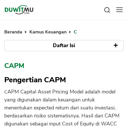
Tabungan
Reksadana
Beranda
Kamus Keuangan
C
Emas
Pengeluaran
Saham
Daftar Isi
Asuransi
Kartu Kredit
Bitcoin
Rencana Keuangan
Pengertian CAPM
KPR
Investasi
CAPM
Pinjaman
Mengelola keuangan
KTA
Asumsi Pembentukan Modal CAPM
Kartu Kredit
Pengertian CAPM
Pinjaman Online
Rumus CAPM
KTA
Hutang
CAPM Capital Asset Pricing Model adalah model
Contoh Perhitungan CAPM
KPR
yang digunakan dalam keuangan untuk
Riset soal CAPM
Kredit Usaha
menentukan expected return dari suatu investasi,
Pinjaman Online
Menggunakan CAPM untuk Menghitung
berdasarkan risiko sistematisnya. Hasil dari CAPM
Expected Return Saham
digunakan sebagai input Cost of Equity di WACC
Broker Forex