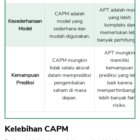
APT adalah model
CAPM adalah
yang lebih
Kesederhanaan
model yang
kompleks dan
Model
sederhana dan
memerlukan lebih
mudah digunakan.
banyak perhitungan
APT mungkin
CAPM mungkin
memiliki
tidak selalu akurat
kemampuan
Kemampuan
dalam memprediksi
prediksi yang lebi
Prediksi
pengembalian
baik karena
saham di masa
mempertimbangka
depan.
lebih banyak fakto
risiko.
Kelebihan CAPM