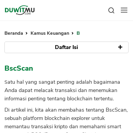
Tabungan
Reksadana
Beranda
Kamus Keuangan
B
Emas
Pengeluaran
Saham
Daftar Isi
Asuransi
Kartu Kredit
Bitcoin
Rencana Keuangan
Apa Itu BscScan?
KPR
Investasi
BscScan
Pinjaman
Mengelola keuangan
KTA
Bagaimana Cara Kerja BscScan?
Kartu Kredit
Satu hal yang sangat penting adalah bagaimana
Pinjaman Online
Apa Saja Fitur BscScan?
KTA
Anda dapat melacak transaksi dan menemukan
Hutang
Pencarian Alamat
informasi penting tentang blockchain tertentu.
KPR
Pencarian Transaksi
Kredit Usaha
Di artikel ini, kita akan membahas tentang BscScan,
Pencarian Blok
Pinjaman Online
sebuah platform blockchain explorer untuk
Statistik Jaringan
memantau transaksi kripto dan memahami smart
Broker Forex