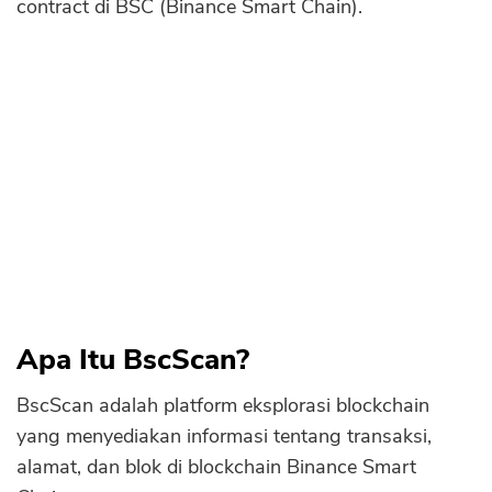
Token yang Dihasilkan
contract di BSC (Binance Smart Chain).
Sekuritas Saham
Keunggulan BscScan
Bank Digital
Kekurangan BscScan
Crypto
Assets Crypto
Exchange
Asuransi
Asuransi Jiwa
Asuransi Kesehatan
Asuransi Syariah
Apa Itu BscScan?
BscScan adalah platform eksplorasi blockchain
yang menyediakan informasi tentang transaksi,
alamat, dan blok di blockchain Binance Smart