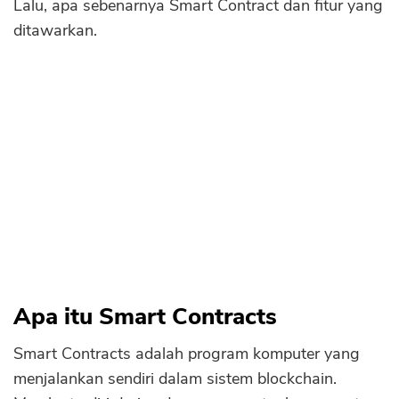
Lalu, apa sebenarnya Smart Contract dan fitur yang
Transparansi
Sekuritas Saham
ditawarkan.
Otonomi dan Tabungan
Bank Digital
Kecepatan
Crypto
Ketepatan
Assets Crypto
Kelemahan Smart Contract
Exchange
Immutability
Inflexibility
Asuransi
Confidentiality
Asuransi Jiwa
Smart Contract dan Decentralized App
Asuransi Kesehatan
(DApp)
Asuransi Syariah
Apa itu Smart Contracts
Smart Contracts adalah program komputer yang
menjalankan sendiri dalam sistem blockchain.