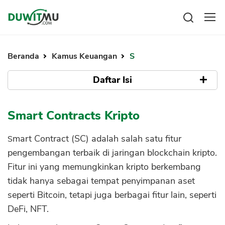
Tabungan
Reksadana
Beranda
Kamus Keuangan
S
Emas
Pengeluaran
Saham
Daftar Isi
Asuransi
Kartu Kredit
Bitcoin
Rencana Keuangan
Apa itu Smart Contracts
KPR
Investasi
Smart Contracts Kripto
Pinjaman
Mengelola keuangan
KTA
Fitur Smart Contract
Kartu Kredit
Smart Contract (SC) adalah salah satu fitur
Pinjaman Online
Self-Executing
KTA
pengembangan terbaik di jaringan blockchain kripto.
Hutang
Self-Verifying
Fitur ini yang memungkinkan kripto berkembang
KPR
Immutable
tidak hanya sebagai tempat penyimpanan aset
Kredit Usaha
Cara Kerja Smart Contracts
seperti Bitcoin, tetapi juga berbagai fitur lain, seperti
Pinjaman Online
DeFi, NFT.
Kelebihan Smart Contract
Broker Forex