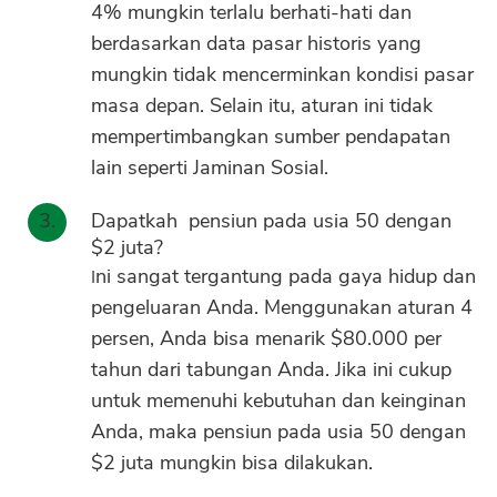
4% mungkin terlalu berhati-hati dan
berdasarkan data pasar historis yang
mungkin tidak mencerminkan kondisi pasar
masa depan. Selain itu, aturan ini tidak
mempertimbangkan sumber pendapatan
lain seperti Jaminan Sosial.
Dapatkah pensiun pada usia 50 dengan
$2 juta?
Ini sangat tergantung pada gaya hidup dan
pengeluaran Anda. Menggunakan aturan 4
persen, Anda bisa menarik $80.000 per
tahun dari tabungan Anda. Jika ini cukup
untuk memenuhi kebutuhan dan keinginan
Anda, maka pensiun pada usia 50 dengan
$2 juta mungkin bisa dilakukan.