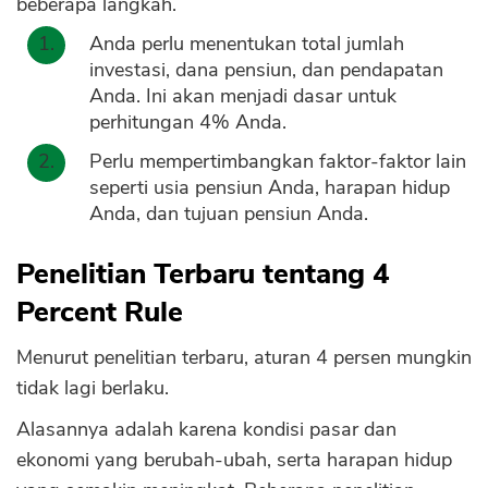
beberapa langkah.
Anda perlu menentukan total jumlah
investasi, dana pensiun, dan pendapatan
Anda. Ini akan menjadi dasar untuk
perhitungan 4% Anda.
Perlu mempertimbangkan faktor-faktor lain
seperti usia pensiun Anda, harapan hidup
Anda, dan tujuan pensiun Anda.
Penelitian Terbaru tentang 4
CANCEL
OK
Percent Rule
Menurut penelitian terbaru, aturan 4 persen mungkin
tidak lagi berlaku.
Alasannya adalah karena kondisi pasar dan
ekonomi yang berubah-ubah, serta harapan hidup