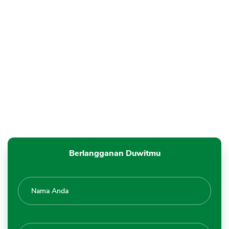
Berlangganan Duwitmu