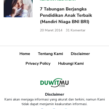
Sekuritas Saham
7 Tabungan Berjangka
Bank Digital
Pendidikan Anak Terbaik
(Mandiri Niaga BNI BRI)
Crypto
20 Maret 2014
31
Komentar
Assets Crypto
Exchange
Asuransi
Home
Tentang Kami
Disclaimer
Asuransi Jiwa
Privacy Policy
Hubungi Kami
Asuransi Kesehatan
Asuransi Syariah
Disclaimer
Kami akan menjaga informasi yang akurat dan terkini, namun Kami
tidak dapat menjamin keakuratan informasi.