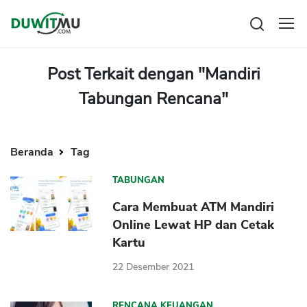
Tabungan
Reksadana
Post Terkait dengan "Mandiri
Emas
Tabungan Rencana"
Pengeluaran
Saham
Asuransi
Kartu Kredit
Bitcoin
Rencana Keuangan
KPR
Investasi
Beranda
Tag
Pinjaman
Mengelola keuangan
KTA
TABUNGAN
Kartu Kredit
Pinjaman Online
KTA
Cara Membuat ATM Mandiri
Hutang
Online Lewat HP dan Cetak
KPR
Kartu
Kredit Usaha
22 Desember 2021
Pinjaman Online
Broker Forex
RENCANA KEUANGAN