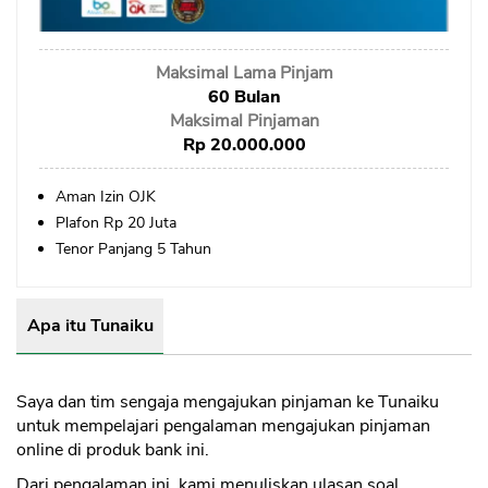
Sekuritas Saham
Bank Digital
Maksimal Lama Pinjam
Crypto
60 Bulan
Maksimal Pinjaman
Assets Crypto
Rp 20.000.000
Exchange
Aman Izin OJK
Plafon Rp 20 Juta
Asuransi
Tenor Panjang 5 Tahun
Asuransi Jiwa
Asuransi Kesehatan
Apa itu Tunaiku
Asuransi Syariah
Saya dan tim sengaja mengajukan pinjaman ke Tunaiku
untuk mempelajari pengalaman mengajukan pinjaman
online di produk bank ini.
Dari pengalaman ini, kami menuliskan ulasan soal