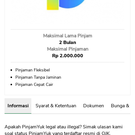
Sekuritas Saham
Bank Digital
Crypto
Maksimal Lama Pinjam
Assets Crypto
2 Bulan
Exchange
Maksimal Pinjaman
Rp 2.000.000
Asuransi
Pinjaman Fleksibel
Asuransi Jiwa
Pinjaman Tanpa Jaminan
Asuransi Kesehatan
Pinjaman Cepat Cair
Asuransi Syariah
Informasi
Syarat & Ketentuan
Dokumen
Bunga & B
Apakah PinjamYuk legal atau illegal? Simak ulasan kami
soal status PinjamYuk yang terdaftar resmi di OJK.