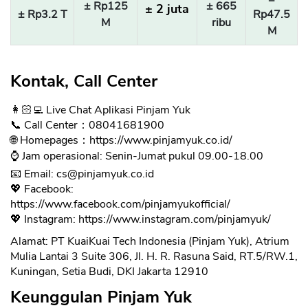
± Rp125
± 665
± 2 juta
± Rp3.2 T
Rp47.5
M
ribu
M
Kontak, Call Center
👩🏻‍💻 Live Chat Aplikasi Pinjam Yuk
📞 Call Center：08041681900
🌐 Homepages：https://www.pinjamyuk.co.id/
⌚️ Jam operasional: Senin-Jumat pukul 09.00-18.00
📧 Email:
cs@pinjamyuk.co.id
💖 Facebook:
https://www.facebook.com/pinjamyukofficial/
💖 Instagram: https://www.instagram.com/pinjamyuk/
Alamat: PT KuaiKuai Tech Indonesia (Pinjam Yuk), Atrium
Mulia Lantai 3 Suite 306, Jl. H. R. Rasuna Said, RT.5/RW.1,
Kuningan, Setia Budi, DKI Jakarta 12910
Keunggulan Pinjam Yuk