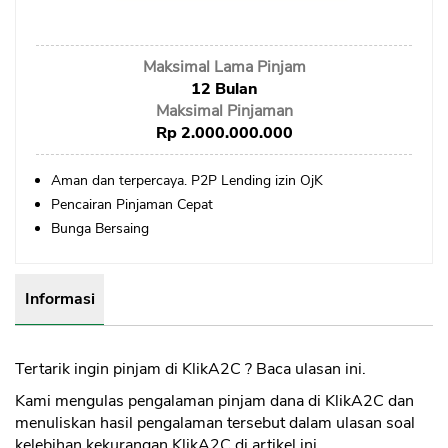
Sekuritas Saham
Bank Digital
Maksimal Lama Pinjam
Crypto
12 Bulan
Maksimal Pinjaman
Assets Crypto
Rp 2.000.000.000
Exchange
Aman dan terpercaya. P2P Lending izin OjK
Pencairan Pinjaman Cepat
Asuransi
Bunga Bersaing
Asuransi Jiwa
Asuransi Kesehatan
Informasi
Asuransi Syariah
Tertarik ingin pinjam di KlikA2C ? Baca ulasan ini.
Kami mengulas pengalaman pinjam dana di KlikA2C dan
menuliskan hasil pengalaman tersebut dalam ulasan soal
kelebihan kekurangan KlikA2C di artikel ini.