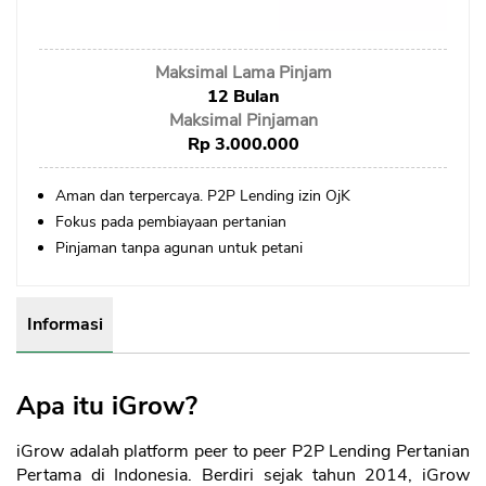
Sekuritas Saham
Bank Digital
Maksimal Lama Pinjam
Crypto
12 Bulan
Maksimal Pinjaman
Assets Crypto
Rp 3.000.000
Exchange
Aman dan terpercaya. P2P Lending izin OjK
Fokus pada pembiayaan pertanian
Asuransi
Pinjaman tanpa agunan untuk petani
Asuransi Jiwa
Asuransi Kesehatan
Informasi
Asuransi Syariah
Apa itu iGrow?
iGrow adalah platform peer to peer P2P Lending Pertanian
Pertama di Indonesia. Berdiri sejak tahun 2014, iGrow