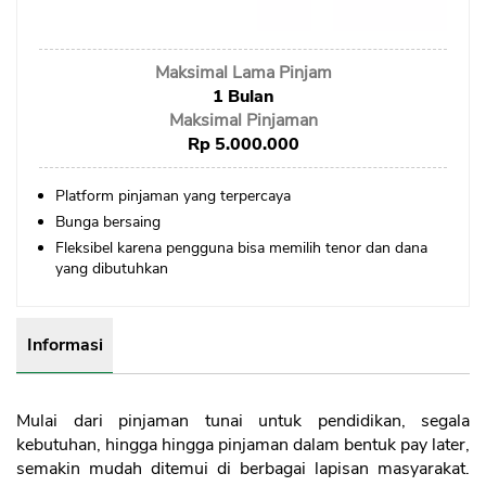
Sekuritas Saham
Bank Digital
Maksimal Lama Pinjam
Crypto
1 Bulan
Maksimal Pinjaman
Assets Crypto
Rp 5.000.000
Exchange
Platform pinjaman yang terpercaya
Bunga bersaing
Asuransi
Fleksibel karena pengguna bisa memilih tenor dan dana
Asuransi Jiwa
yang dibutuhkan
Asuransi Kesehatan
Asuransi Syariah
Informasi
Mulai dari pinjaman tunai untuk pendidikan, segala
kebutuhan, hingga hingga pinjaman dalam bentuk pay later,
semakin mudah ditemui di berbagai lapisan masyarakat.