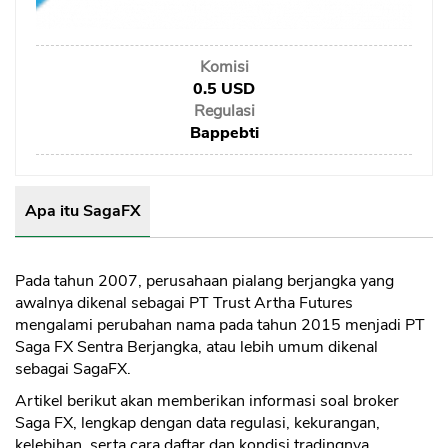
Sekuritas Saham
Bank Digital
Komisi
Crypto
0.5 USD
Regulasi
Assets Crypto
Bappebti
Exchange
Asuransi
Apa itu SagaFX
Asuransi Jiwa
Asuransi Kesehatan
Pada tahun 2007, perusahaan pialang berjangka yang
awalnya dikenal sebagai PT Trust Artha Futures
Asuransi Syariah
mengalami perubahan nama pada tahun 2015 menjadi PT
Saga FX Sentra Berjangka, atau lebih umum dikenal
sebagai SagaFX.
Artikel berikut akan memberikan informasi soal broker
Saga FX, lengkap dengan data regulasi, kekurangan,
kelebihan, serta cara daftar dan kondisi tradingnya.