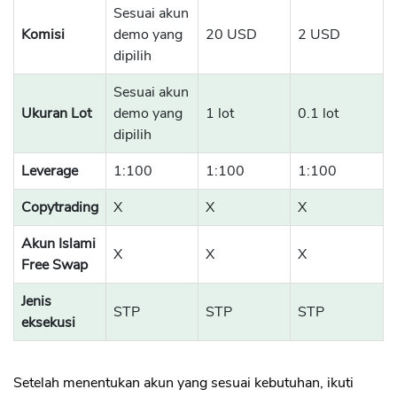
Sesuai akun
Komisi
demo yang
20 USD
2 USD
CANCEL
OK
dipilih
Sesuai akun
Ukuran Lot
demo yang
1 lot
0.1 lot
dipilih
Leverage
1:100
1:100
1:100
Copytrading
X
X
X
Akun Islami
X
X
X
Free Swap
Jenis
STP
STP
STP
eksekusi
Setelah menentukan akun yang sesuai kebutuhan, ikuti