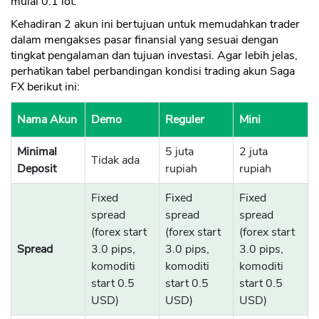
mulai 0.1 lot.
Kehadiran 2 akun ini bertujuan untuk memudahkan trader
dalam mengakses pasar finansial yang sesuai dengan
tingkat pengalaman dan tujuan investasi. Agar lebih jelas,
perhatikan tabel perbandingan kondisi trading akun Saga
FX berikut ini:
Nama Akun
Demo
Reguler
Mini
Minimal
5 juta
2 juta
Tidak ada
Deposit
rupiah
rupiah
Fixed
Fixed
Fixed
spread
spread
spread
(forex start
(forex start
(forex start
Spread
3.0 pips,
3.0 pips,
3.0 pips,
komoditi
komoditi
komoditi
start 0.5
start 0.5
start 0.5
USD)
USD)
USD)