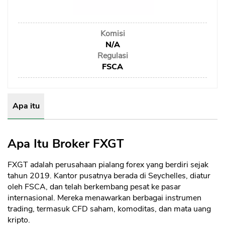
Sekuritas Saham
Bank Digital
Komisi
Crypto
N/A
Regulasi
Assets Crypto
FSCA
Exchange
Asuransi
Apa itu
Asuransi Jiwa
Asuransi Kesehatan
Apa Itu Broker FXGT
Asuransi Syariah
FXGT adalah perusahaan pialang forex yang berdiri sejak
tahun 2019. Kantor pusatnya berada di Seychelles, diatur
oleh FSCA, dan telah berkembang pesat ke pasar
internasional. Mereka menawarkan berbagai instrumen
trading, termasuk CFD saham, komoditas, dan mata uang
kripto.