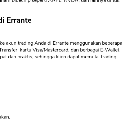
aham bluechip seperti AAPL, NVDA, dan lainnya untuk
i Errante
ke akun trading Anda di Errante menggunakan beberapa
ransfer, kartu Visa/Mastercard, dan berbagai E-Wallet
epat dan praktis, sehingga klien dapat memulai trading
.
ukan.