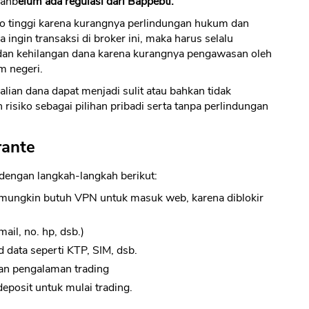
lahb
elum ada regulasi dari Bappebti.
siko tinggi karena kurangnya perlindungan hukum dan
a ingin transaksi di broker ini, maka harus selalu
dan kehilangan dana karena kurangnya pengawasan oleh
m negeri.
lian dana dapat menjadi sulit atau bahkan tidak
isiko sebagai pilihan pribadi serta tanpa perlindungan
rante
 dengan langkah-langkah berikut:
a (mungkin butuh VPN untuk masuk web, karena diblokir
ail, no. hp, dsb.)
d data seperti KTP, SIM, dsb.
dan pengalaman trading
deposit untuk mulai trading.