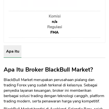
Sekuritas Saham
Bank Digital
Komisi
Crypto
n/a
Regulasi
Assets Crypto
FMA
Exchange
Asuransi
Apa itu
Asuransi Jiwa
Asuransi Kesehatan
Apa Itu Broker BlackBull Market?
Asuransi Syariah
BlackBull Market merupakan perusahaan pialang dan
trading Forex yang sudah terkenal di kelasnya. Sebagai
penyedia layanan keuangan, broker ini memberikan
berbagai solusi trading dengan teknologi canggih, platform
trading modern, serta penawaran harga yang kompetitif.
BlackBull Market berdiri di Auckland, Selandia Baru, sejak