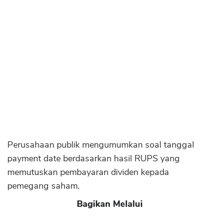
Sekuritas Saham
Bank Digital
Crypto
Assets Crypto
Exchange
Asuransi
Asuransi Jiwa
Asuransi Kesehatan
Perusahaan publik mengumumkan soal tanggal
Asuransi Syariah
payment date berdasarkan hasil RUPS yang
memutuskan pembayaran dividen kepada
pemegang saham.
Bagikan Melalui