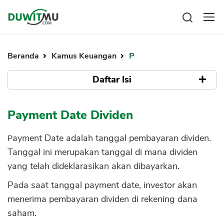
Tabungan
Reksadana
Beranda
Kamus Keuangan
P
Emas
Pengeluaran
Saham
Daftar Isi
Asuransi
Kartu Kredit
Bitcoin
Rencana Keuangan
Tidak ada Daftar Isi
KPR
Investasi
Payment Date Dividen
Pinjaman
Mengelola keuangan
KTA
Kartu Kredit
Payment Date adalah tanggal pembayaran dividen.
Pinjaman Online
KTA
Tanggal ini merupakan tanggal di mana dividen
Hutang
yang telah dideklarasikan akan dibayarkan.
KPR
Kredit Usaha
Pada saat tanggal payment date, investor akan
Pinjaman Online
menerima pembayaran dividen di rekening dana
saham.
Broker Forex