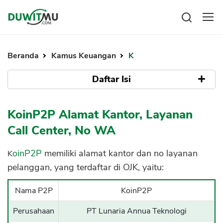
Tabungan
Reksadana
Beranda
Kamus Keuangan
K
Emas
Pengeluaran
Saham
Daftar Isi
Asuransi
Kartu Kredit
Bitcoin
Rencana Keuangan
Apa itu KoinP2P
KPR
Investasi
KoinP2P Alamat Kantor, Layanan
Pinjaman
Mengelola keuangan
KTA
Call Center, No WA
Kartu Kredit
Pinjaman Online
KTA
KoinP2P
memiliki alamat kantor dan no layanan
Hutang
KPR
pelanggan, yang terdaftar di OJK, yaitu:
Kredit Usaha
Nama P2P
KoinP2P
Pinjaman Online
Perusahaan
PT Lunaria Annua Teknologi
Broker Forex