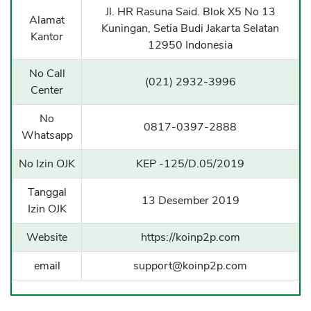
Jl. HR Rasuna Said. Blok X5 No 13
Sekuritas Saham
Alamat
Kuningan, Setia Budi Jakarta Selatan
Kantor
Bank Digital
12950 Indonesia
Crypto
No Call
(021) 2932-3996
Center
Assets Crypto
Exchange
No
0817-0397-2888
Whatsapp
Asuransi
No Izin OJK
KEP -125/D.05/2019
Asuransi Jiwa
Tanggal
Asuransi Kesehatan
13 Desember 2019
Izin OJK
Asuransi Syariah
Website
https://koinp2p.com
email
support@koinp2p.com