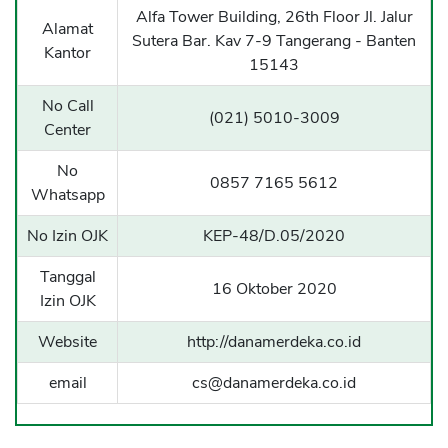
Alfa Tower Building, 26th Floor Jl. Jalur
Sekuritas Saham
Alamat
Sutera Bar. Kav 7-9 Tangerang - Banten
Kantor
Bank Digital
15143
Crypto
No Call
(021) 5010-3009
Center
Assets Crypto
Exchange
No
0857 7165 5612
Whatsapp
Asuransi
No Izin OJK
KEP-48/D.05/2020
Asuransi Jiwa
Tanggal
Asuransi Kesehatan
16 Oktober 2020
Izin OJK
Asuransi Syariah
Website
http://danamerdeka.co.id
email
cs@danamerdeka.co.id