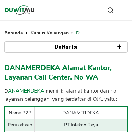
Tabungan
Reksadana
Beranda
Kamus Keuangan
D
Emas
Pengeluaran
Saham
Daftar Isi
Asuransi
Kartu Kredit
Bitcoin
Rencana Keuangan
Apa itu DANAMERDEKA
KPR
Investasi
DANAMERDEKA Alamat Kantor,
Pinjaman
Mengelola keuangan
KTA
Layanan Call Center, No WA
Kartu Kredit
Pinjaman Online
KTA
DANAMERDEKA
memiliki alamat kantor dan no
Hutang
KPR
layanan pelanggan, yang terdaftar di OJK, yaitu:
Kredit Usaha
Nama P2P
DANAMERDEKA
Pinjaman Online
Perusahaan
PT Intekno Raya
Broker Forex