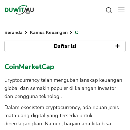
Tabungan
Reksadana
Beranda
Kamus Keuangan
C
Emas
Pengeluaran
Saham
Daftar Isi
Asuransi
Kartu Kredit
Bitcoin
Rencana Keuangan
Apa Itu CoinMarketCap?
KPR
Investasi
CoinMarketCap
Pinjaman
Mengelola keuangan
KTA
Mengapa CoinMarketCap Penting?
Kartu Kredit
Cryptocurrency telah mengubah lanskap keuangan
Pinjaman Online
1. Pelacakan Harga Real-Time
KTA
global dan semakin populer di kalangan investor
Hutang
2. Kapitalisasi Pasar dan Volume
dan pengguna teknologi.
KPR
Perdagangan
Kredit Usaha
Dalam ekosistem cryptocurrency, ada ribuan jenis
3. Grafik dan Grafik Pergerakan Harga
Pinjaman Online
mata uang digital yang tersedia untuk
4. Informasi Lengkap Mengenai
diperdagangkan. Namun, bagaimana kita bisa
Cryptocurrency
Broker Forex